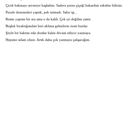
Çicek bakmayı sevmeye başladım. Sadece prens çiçeği bakardım eskiden bilirsin.
Puzzle denemeleri yaptık, pek tutmadı. Sabır işi...
Resim yaptım bir ara ama o da kaldı. Çok iyi değilim zaten.
Boşluk bıraktığımdan beri aklıma gelenlerin özeti bunlar.
Şöyle bir baktım eski dostlar halen devam ediyor yazmaya.
Hepsine selam olsun. Artık daha çok yazmaya çalışacağım.