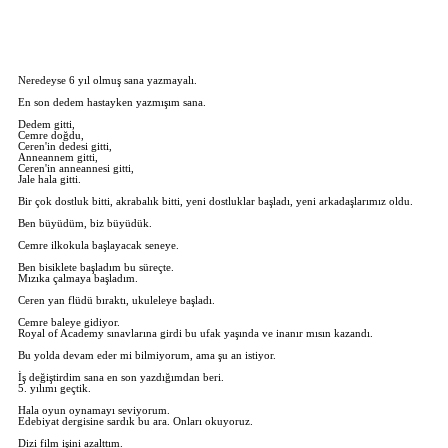
Neredeyse 6 yıl olmuş sana yazmayalı.
En son dedem hastayken yazmışım sana.
Dedem gitti,
Cemre doğdu,
Ceren'in dedesi gitti,
Anneannem gitti,
Ceren'in anneannesi gitti,
Jale hala gitti.
Bir çok dostluk bitti, akrabalık bitti, yeni dostluklar başladı, yeni arkadaşlarımız oldu.
Ben büyüdüm, biz büyüdük.
Cemre ilkokula başlayacak seneye.
Ben bisiklete başladım bu süreçte.
Mızıka çalmaya başladım.
Ceren yan flüdü bıraktı, ukuleleye başladı.
Cemre baleye gidiyor.
Royal of Academy sınavlarına girdi bu ufak yaşında ve inanır mısın kazandı.
Bu yolda devam eder mi bilmiyorum, ama şu an istiyor.
İş değiştirdim sana en son yazdığımdan beri.
5. yılımı geçtik.
Hala oyun oynamayı seviyorum.
Edebiyat dergisine sardık bu ara. Onları okuyoruz.
Dizi film işini azalttım.